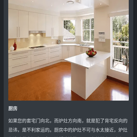
厨房
如果您的套宅门向北，而炉灶方向南，就是犯了背宅反向的
忌讳，是不利家运的。厨房中的炉灶不可与水太接近，炉灶