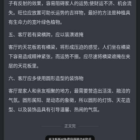
子有反射的效果，容易阻碍家人的运势;使财运不济、机会流
失。旺位应放置可助长运势的吉祥物，最好的方法是种植具
有生命力的宽叶绿色植物。
五、客厅若有梁横跨，应以装潢遮掩
客厅的天花板若有横梁，将形成压迫的感觉，人们坐在横梁
下容易造成精神紧张，而运势不振。应尽速将横梁遮掩在夹
层的天花板里。
六、客厅应多使用圆形造型的装饰物
客厅是家人和亲友相聚的地方，最需要营造出活泼、融洽的
气氛。圆形属阳、是动态的象徵，所以圆形的灯饰、天花造
型、以及装饰品具有引导温馨、热闹的气氛。
正文完
关注板板AI免费获得移动AI助手