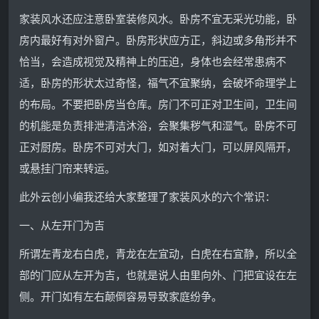
家装风水还应注意卧室装修风水。卧房不宜无采光功能，卧
房内最好有对外窗户。卧房形状应方正，斜边或多角形并不
恰当，会造成视觉及精神上的压迫，身体也会经常患病不
适，卧房的形状太过奇怪，福气不宜聚纳，会破坏命理学上
的布局。不要把卧房当仓库。房门不可正对卫生间，卫生间
的机能是负责排泄清洁沐浴，会聚集秽气和湿气。卧房不可
正对厨房。卧房不可对大门，如对着大门，可以屏风隔开，
或悬挂门帘来转运。
此外云创小编我还给大家整理了家装风水的六个常识：
一、从左开门为吉
所谓左青龙右白虎，青龙在左宜动，白虎在右宜静，所以全
部的门应从左开为吉，也就是说人由里向外、门把宜设在左
侧。开门如有左右颠倒容易导致家庭纷争。