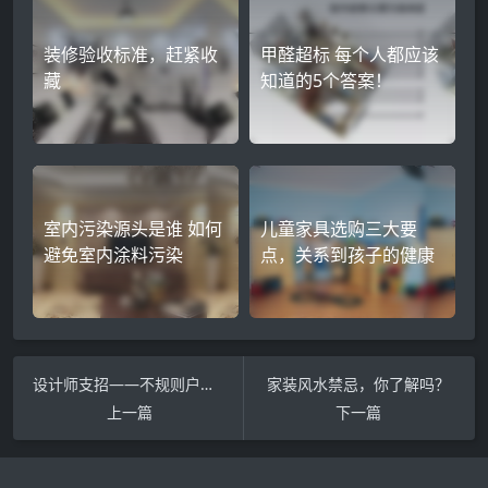
装修验收标准，赶紧收
甲醛超标 每个人都应该
藏
知道的5个答案！
室内污染源头是谁 如何
儿童家具选购三大要
避免室内涂料污染
点，关系到孩子的健康
设计师支招——不规则户型这样搞就很漂亮!
家装风水禁忌，你了解吗？
上一篇
下一篇